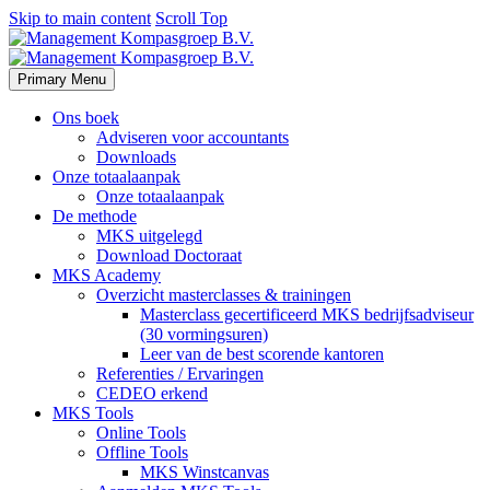
Skip to main content
Scroll Top
Primary Menu
Ons boek
Adviseren voor accountants
Downloads
Onze totaalaanpak
Onze totaalaanpak
De methode
MKS uitgelegd
Download Doctoraat
MKS Academy
Overzicht masterclasses & trainingen
Masterclass gecertificeerd MKS bedrijfsadviseur
(30 vormingsuren)
Leer van de best scorende kantoren
Referenties / Ervaringen
CEDEO erkend
MKS Tools
Online Tools
Offline Tools
MKS Winstcanvas