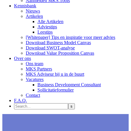
Aanmelden MKS.Tools
Kennisbank
Nieuws
Artikelen
Alle Artikelen
Adviestips
Leestips
[Whitepaper] Tips en inspiratie voor meer advies
Download Business Model Canvas
Download SWOT-analyse
Download Value Proposition Canvas
Over ons
Ons team
MKS Partners
MKS Adviseur bij u in de buurt
Vacatures
Business Development Consultant
Sollicitatieformulier
Contact
F.A.Q.