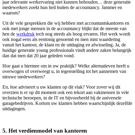
jaar relevante werkervaring niet kunnen behouden… deze generatie
medewerkers zoekt hun heil buiten de accountancy. Jammer en
waarom?
Uit de vele gesprekken die wij hebben met accountantskantoren en
ook met jonge mensen in de accountancy blijkt dat de meeste van
hen de
werkdruk
toch nog steeds als hoog ervaren. Het werk wordt
ook nogal eens als eentonig genoemd en men mist waardering
vanuit het kantoor, de klant en de uitdaging en afwisseling. Ja, de
huidige generatie young professionals vindt andere zaken belangrijk
dan dat men dat 20 jaar geleden vond.
Hoe gaat u hiermee om in uw praktijk? Welke alternatieven heeft u
overwogen of overweegt u, in tegenstelling tot het aannemen van
nieuwe medewerkers?
En, hoe adviseert u uw klanten op dit vlak? Voor zover wij dit
overzien is er op dit moment ook een tekort aan vakmensen in vele
technische beroepen, in de IT en bijvoorbeeld bij de universele
garagebedrijven. Kortom uw klanten hebben waarschijnlijk dezelfde
uitdagingen.
5. Het verdienmodel van kantoren