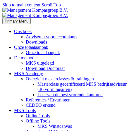
Skip to main content
Scroll Top
Primary Menu
Ons boek
Adviseren voor accountants
Downloads
Onze totaalaanpak
Onze totaalaanpak
De methode
MKS uitgelegd
Download Doctoraat
MKS Academy
Overzicht masterclasses & trainingen
Masterclass gecertificeerd MKS bedrijfsadviseur
(30 vormingsuren)
Leer van de best scorende kantoren
Referenties / Ervaringen
CEDEO erkend
MKS Tools
Online Tools
Offline Tools
MKS Winstcanvas