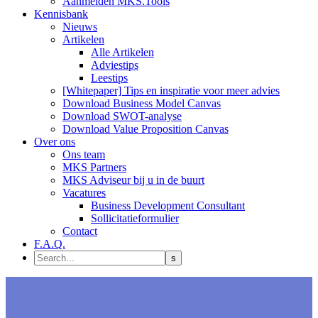
Aanmelden MKS.Tools
Kennisbank
Nieuws
Artikelen
Alle Artikelen
Adviestips
Leestips
[Whitepaper] Tips en inspiratie voor meer advies
Download Business Model Canvas
Download SWOT-analyse
Download Value Proposition Canvas
Over ons
Ons team
MKS Partners
MKS Adviseur bij u in de buurt
Vacatures
Business Development Consultant
Sollicitatieformulier
Contact
F.A.Q.